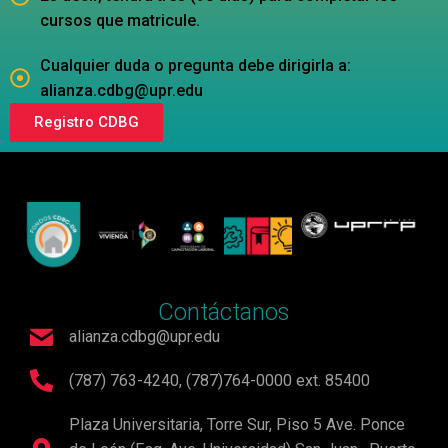
cursos que matricule.
Cualquier duda o pregunta debe dirigirla a:
alianza.cdbg@upr.edu
Registro CDBG
Contáctanos
alianza.cdbg@upr.edu​
(787) 763-4240, (787)764-0000 ext. 85400
Plaza Universitaria, Torre Sur, Piso 5 Ave. Ponce